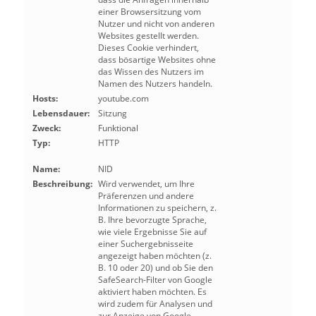
einer Browsersitzung vom
Nutzer und nicht von anderen
Websites gestellt werden.
Dieses Cookie verhindert,
dass bösartige Websites ohne
das Wissen des Nutzers im
Namen des Nutzers handeln.
Hosts:
youtube.com
Lebensdauer:
Sitzung
Zweck:
Funktional
Typ:
HTTP
Name:
NID
Beschreibung:
Wird verwendet, um Ihre
Präferenzen und andere
Informationen zu speichern, z.
B. Ihre bevorzugte Sprache,
wie viele Ergebnisse Sie auf
einer Suchergebnisseite
angezeigt haben möchten (z.
B. 10 oder 20) und ob Sie den
SafeSearch-Filter von Google
aktiviert haben möchten. Es
wird zudem für Analysen und
zur Anzeige von Google-