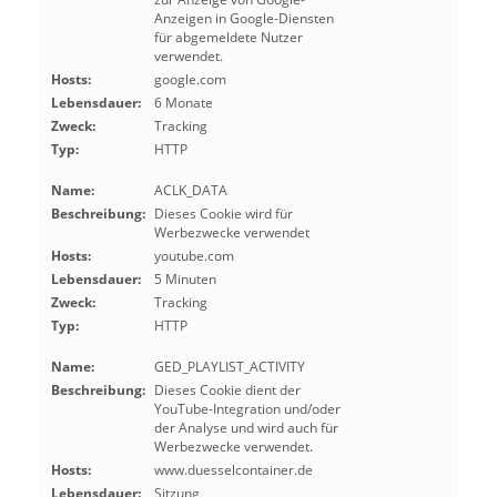
Anzeigen in Google-Diensten
für abgemeldete Nutzer
verwendet.
Hosts:
google.com
Lebensdauer:
6 Monate
Zweck:
Tracking
Typ:
HTTP
Name:
ACLK_DATA
Beschreibung:
Dieses Cookie wird für
Werbezwecke verwendet
Hosts:
youtube.com
Lebensdauer:
5 Minuten
Zweck:
Tracking
Typ:
HTTP
Name:
GED_PLAYLIST_ACTIVITY
Beschreibung:
Dieses Cookie dient der
YouTube-Integration und/oder
der Analyse und wird auch für
Werbezwecke verwendet.
Hosts:
www.duesselcontainer.de
Lebensdauer:
Sitzung